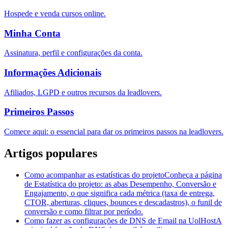
Hospede e venda cursos online.
Minha Conta
Assinatura, perfil e configurações da conta.
Informações Adicionais
Afiliados, LGPD e outros recursos da leadlovers.
Primeiros Passos
Comece aqui: o essencial para dar os primeiros passos na leadlovers.
Artigos populares
Como acompanhar as estatísticas do projeto
Conheça a página
de Estatística do projeto: as abas Desempenho, Conversão e
Engajamento, o que significa cada métrica (taxa de entrega,
CTOR, aberturas, cliques, bounces e descadastros), o funil de
conversão e como filtrar por período.
Como fazer as configurações de DNS de Email na UolHost
A