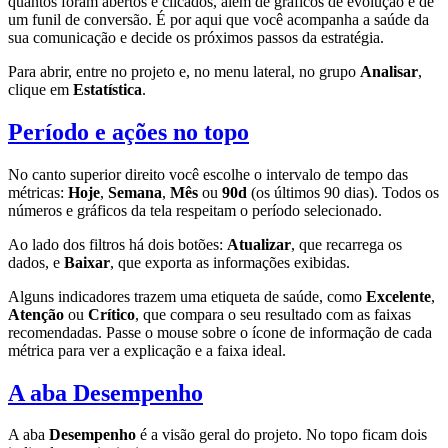
quantos foram abertos e clicados, além de gráficos de evolução e de
um funil de conversão. É por aqui que você acompanha a saúde da
sua comunicação e decide os próximos passos da estratégia.
Para abrir, entre no projeto e, no menu lateral, no grupo
Analisar
,
clique em
Estatística
.
Período e ações no topo
No canto superior direito você escolhe o intervalo de tempo das
métricas:
Hoje
,
Semana
,
Mês
ou
90d
(os últimos 90 dias). Todos os
números e gráficos da tela respeitam o período selecionado.
Ao lado dos filtros há dois botões:
Atualizar
, que recarrega os
dados, e
Baixar
, que exporta as informações exibidas.
Alguns indicadores trazem uma etiqueta de saúde, como
Excelente
,
Atenção
ou
Crítico
, que compara o seu resultado com as faixas
recomendadas. Passe o mouse sobre o ícone de informação de cada
métrica para ver a explicação e a faixa ideal.
A aba Desempenho
A aba
Desempenho
é a visão geral do projeto. No topo ficam dois