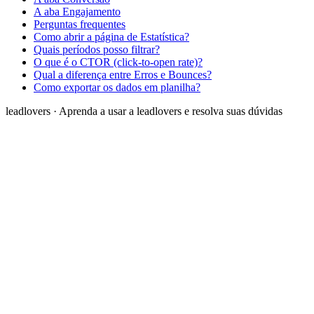
A aba Engajamento
Perguntas frequentes
Como abrir a página de Estatística?
Quais períodos posso filtrar?
O que é o CTOR (click-to-open rate)?
Qual a diferença entre Erros e Bounces?
Como exportar os dados em planilha?
leadlovers
·
Aprenda a usar a leadlovers e resolva suas dúvidas