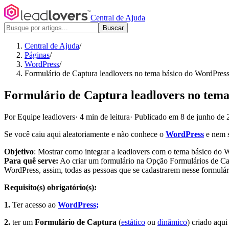
Central de Ajuda
Buscar
Central de Ajuda
/
Páginas
/
WordPress
/
Formulário de Captura leadlovers no tema básico do WordPres
Formulário de Captura leadlovers no tem
Por Equipe leadlovers
·
4 min de leitura
·
Publicado em 8 de junho de 
Se você caiu aqui aleatoriamente e não conhece o
WordPress
e nem s
Objetivo
: Mostrar como integrar a leadlovers com o tema básico do Wo
Para quê serve:
Ao criar um formulário na Opção Formulários de Cap
WordPress, assim, todas as pessoas que se cadastrarem nesse formulári
Requisito(s) obrigatório(s):
1.
Ter acesso ao
WordPress;
2.
ter um
Formulário de Captura
(
estático
ou
dinâmico
) criado aqu