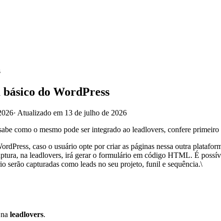
s
a básico do WordPress
2026
·
Atualizado em 13 de julho de 2026
abe como o mesmo pode ser integrado ao leadlovers, confere primeiro 
rdPress, caso o usuário opte por criar as páginas nessa outra platafor
tura, na leadlovers, irá gerar o formulário em código HTML. É possíve
o serão capturadas como leads no seu projeto, funil e sequência.\
i na
leadlovers
.