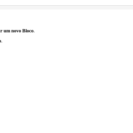
ar um novo Bloco
.
o
.