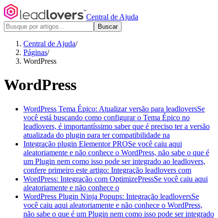
Central de Ajuda
Buscar
Central de Ajuda
/
Páginas
/
WordPress
WordPress
WordPress Tema Épico: Atualizar versão para leadlovers
Se
você está buscando como configurar o Tema Épico no
leadlovers, é importantíssimo saber que é preciso ter a versão
atualizada do plugin para ter compatibilidade na
Integração plugin Elementor PRO
Se você caiu aqui
aleatoriamente e não conhece o WordPress, não sabe o que é
um Plugin nem como isso pode ser integrado ao leadlovers,
confere primeiro este artigo: Integração leadlovers com
WordPress: Integração com OptimizePress
Se você caiu aqui
aleatoriamente e não conhece o
WordPress Plugin Ninja Popups: Integração leadlovers
Se
você caiu aqui aleatoriamente e não conhece o WordPress,
não sabe o que é um Plugin nem como isso pode ser integrado