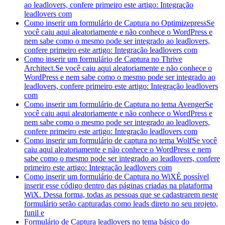
ao leadlovers, confere primeiro este artigo: Integração
leadlovers com
Como inserir um formulário de Captura no Optimizepress
Se
você caiu aqui aleatoriamente e não conhece o WordPress e
nem sabe como o mesmo pode ser integrado ao leadlovers,
confere primeiro este artigo: Integração leadlovers com
Como inserir um formulário de Captura no Thrive
Architect.
Se você caiu aqui aleatoriamente e não conhece o
WordPress e nem sabe como o mesmo pode ser integrado ao
leadlovers, confere primeiro este artigo: Integração leadlovers
com
Como inserir um formulário de Captura no tema Avenger
Se
você caiu aqui aleatoriamente e não conhece o WordPress e
nem sabe como o mesmo pode ser integrado ao leadlovers,
confere primeiro este artigo: Integração leadlovers com
Como inserir um formulário de captura no tema Wolf
Se você
caiu aqui aleatoriamente e não conhece o WordPress e nem
sabe como o mesmo pode ser integrado ao leadlovers, confere
primeiro este artigo: Integração leadlovers com
Como inserir um formulário de Captura no WiX
É possível
inserir esse código dentro das páginas criadas na plataforma
WiX. Dessa forma, todas as pessoas que se cadastrarem neste
formulário serão capturadas como leads direto no seu projeto,
funil e
Formulário de Captura leadlovers no tema básico do