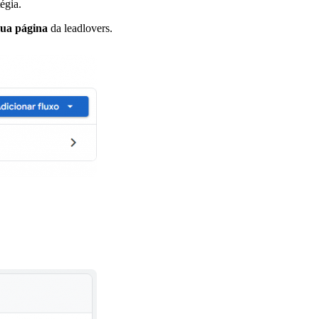
égia.
sua página
da leadlovers.