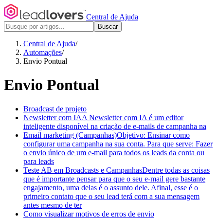
Central de Ajuda
Buscar
Central de Ajuda
/
Automações
/
Envio Pontual
Envio Pontual
Broadcast de projeto
Newsletter com IA
A Newsletter com IA é um editor
inteligente disponível na criação de e-mails de campanha na
Email marketing (Campanhas)
Objetivo: Ensinar como
configurar uma campanha na sua conta. Para que serve: Fazer
o envio único de um e-mail para todos os leads da conta ou
para leads
Teste AB em Broadcasts e Campanhas
Dentre todas as coisas
que é importante pensar para que o seu e-mail gere bastante
engajamento, uma delas é o assunto dele. Afinal, esse é o
primeiro contato que o seu lead terá com a sua mensagem
antes mesmo de ter
Como visualizar motivos de erros de envio